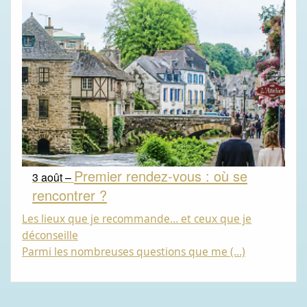
Premier rendez-vous : où se
3 août –
rencontrer ?
Les lieux que je recommande… et ceux que je
déconseille
Parmi les nombreuses questions que me (…)