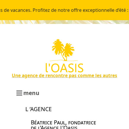
ances. Profitez de notre offre exceptionnelle d’été :
➤ 
Une agence de rencontre pas comme les autres
menu
L ’AGENCE
Béatrice Paul, fondatrice
de l’Agence L’Oasis