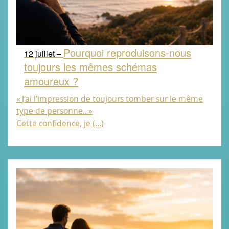
Pourquoi reproduisons-nous
12 juillet –
toujours les mêmes schémas
amoureux ?
«
J’ai l’impression de toujours tomber sur le même
type de personne..
»
Cette confidence, je (…)