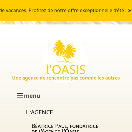
s. Profitez de notre offre exceptionnelle d’été :
➤ Je 
Une agence de rencontre pas comme les autres
menu
L ’AGENCE
Béatrice Paul, fondatrice
de l’Agence L’Oasis