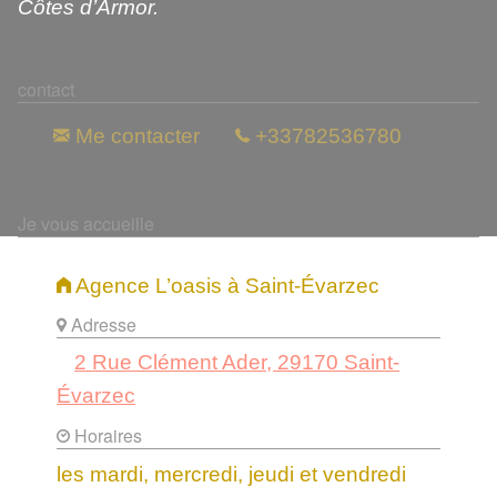
Côtes d’Armor.
contact
Me contacter
+33782536780
Je vous accueille
Agence L’oasis à Saint-Évarzec
Adresse
2 Rue Clément Ader, 29170 Saint-
Évarzec
Horaires
les mardi, mercredi, jeudi et vendredi