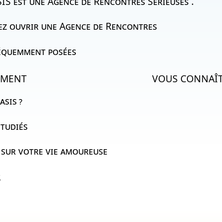
IS
est une Agence de Rencontres Sérieuses .
ez ouvrir une Agence de Rencontres
équemment posées
EMENT
VOUS CONNAÎ
asis
?
étudiés
t sur votre vie amoureuse
S