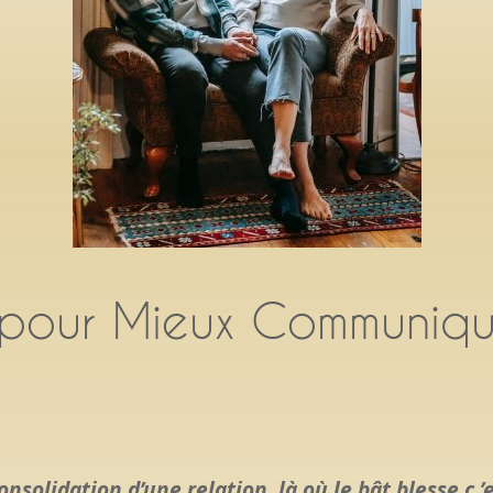
 pour Mieux Communiqu
onsolidation d’une relation ,là où le bât blesse c ’