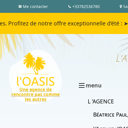
Me contacter
+33782536780
Sa
ez de notre offre exceptionnelle d’été :
➤ Je 
L'
menu
Une agence de
rencontre pas comme
les autres
L ’AGENCE
Béatrice Paul