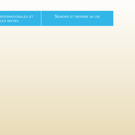
nternationales et
Seniors et refaire sa vie
les mixtes