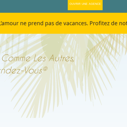
ouvrir une agence
e prend pas de vacances. Profitez de notre offre
 Comme Les Autres,
endez-Vous®