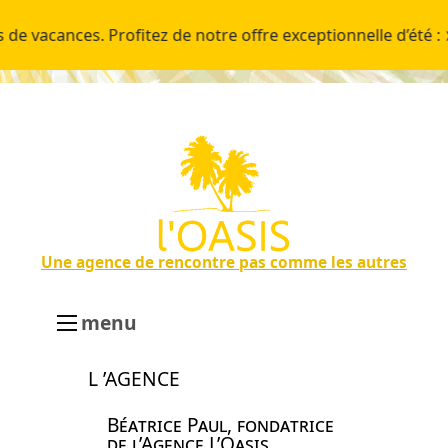
ances. Profitez de notre offre exceptionnelle d’été :
➤ J
Une agence de rencontre pas comme les autres
menu
L ’AGENCE
Béatrice Paul, fondatrice
de l’Agence L’Oasis